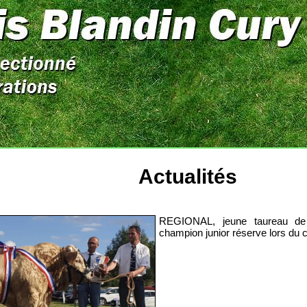
Actualités
!
REGIONAL, jeune taureau de 
champion junior réserve lors du c