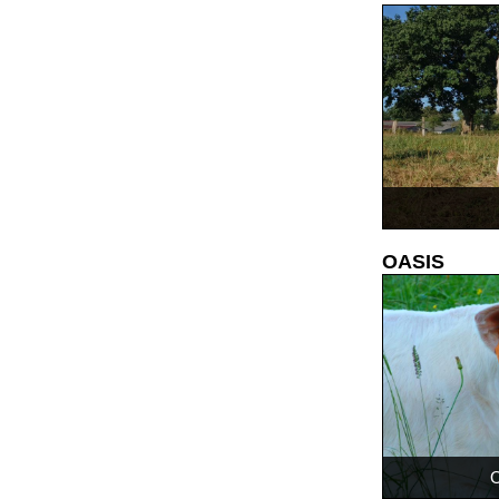
OASIS
O