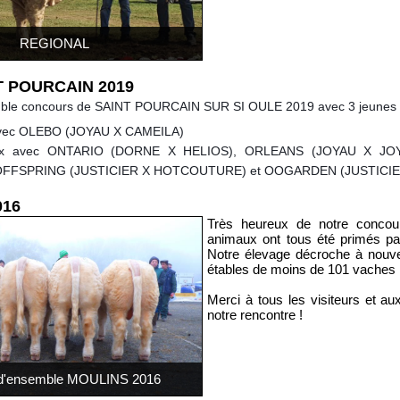
REGIONAL
T POURCAIN 2019
emble concours de SAINT POURCAIN SUR SI
OULE 2019 avec 3 jeunes 
 avec OLEBO (JOYAU X CAMEILA)
rix avec ONTARIO (DORNE X HELIOS), ORLEANS (JOYAU X J
OFFSPRING (JUSTICIER X HOTCOUTURE) et OOGARDEN (JUSTICIE
016
Très heureux de notre conc
animaux ont tous été primés pa
Notre élevage décroche à nouve
étables de moins de 101 vaches !
Merci à tous les visiteurs et 
notre rencontre !
x d'ensemble MOULINS 2016