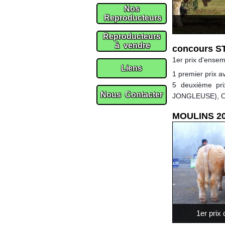
concours S
1er prix d'ens
1 premier prix
5 deuxième p
JONGLEUSE), 
MOULINS 2
1er pri