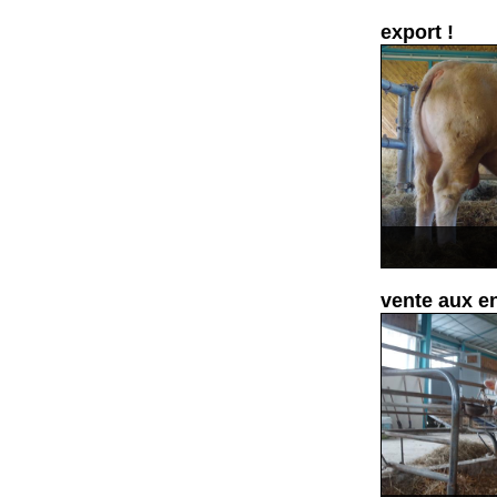
export !
vente aux 