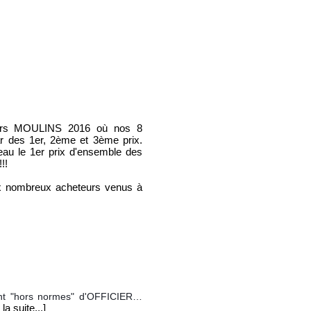
ours MOULINS 2016 où nos 8
r des 1er, 2ème et 3ème prix.
au le 1er prix d'ensemble des
!!
aux nombreux acheteurs venus à
ent "hors normes" d'OFFICIER…
 la suite...]