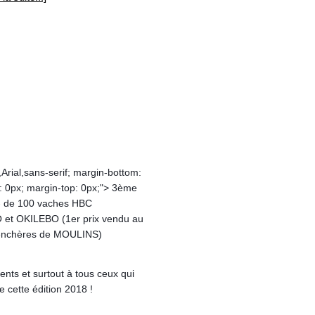
a,Arial,sans-serif; margin-bottom:
t: 0px; margin-top: 0px;"> 3ème
 - de 100 vaches HBC
t OKILEBO (1er prix vendu au
enchères de MOULINS)
ients et surtout à tous ceux qui
 cette édition 2018 !