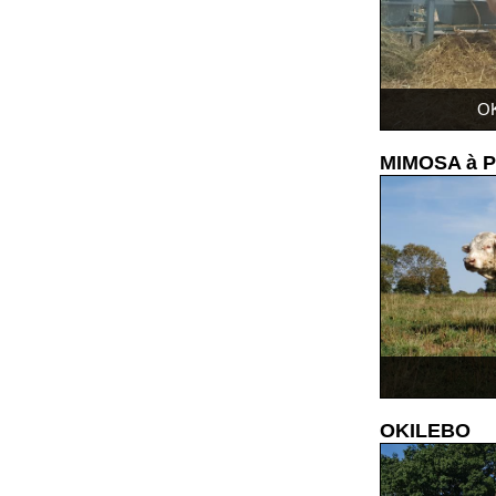
OK
MIMOSA à P
OKILEBO