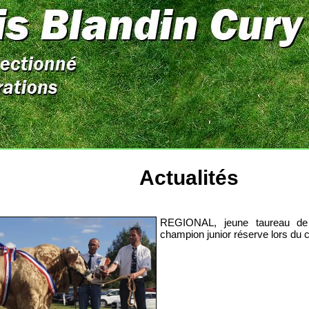
Actualités
!
REGIONAL, jeune taureau de 
champion junior réserve lors du c