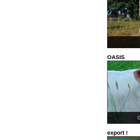
OASIS
O
export !