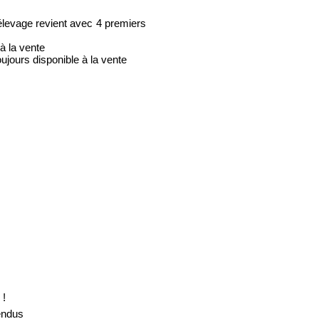
levage revient avec 4 premiers
 la vente
ours disponible à la vente
 !
endus