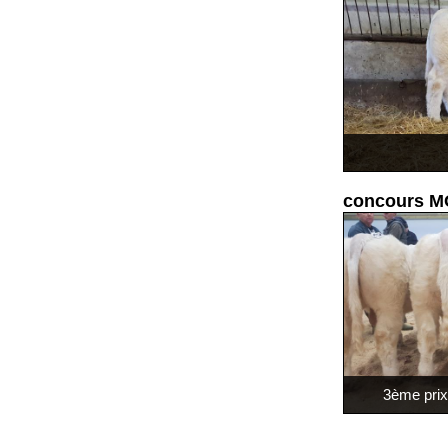
concours M
3ème pri