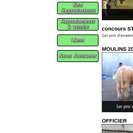
concours S
1er prix d'ens
MOULINS 2
1er pri
OFFICIER