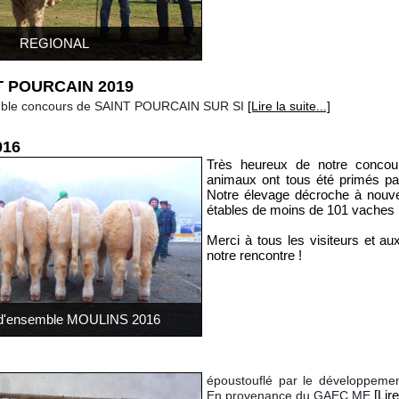
REGIONAL
T POURCAIN 2019
emble concours de SAINT POURCAIN SUR SI
[Lire la suite...]
016
Très heureux de notre conc
animaux ont tous été primés pa
Notre élevage décroche à nouve
étables de moins de 101 vaches !
Merci à tous les visiteurs et 
notre rencontre !
x d'ensemble MOULINS 2016
époustouflé par le développem
[Lire
En provenance du GAEC ME